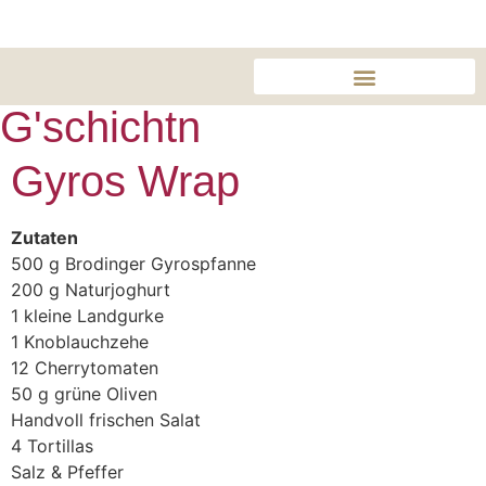
TELEFON 08551/4004
G'schichtn​
Gyros Wrap
Zutaten
500 g Brodinger Gyrospfanne
200 g Naturjoghurt
1 kleine Landgurke
1 Knoblauchzehe
12 Cherrytomaten
50 g grüne Oliven
Handvoll frischen Salat
4 Tortillas
Salz & Pfeffer